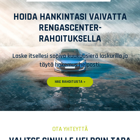
HOIDA HANKINTASI VAIVATTA
RENGASCENTER-
RAHOITUKSELLA
Laske itsellesi sopiva kuukausierä laskurilla ja
täytä hakemus helposti.
HAE RAHOITUSTA »
OTA YHTEYTTÄ