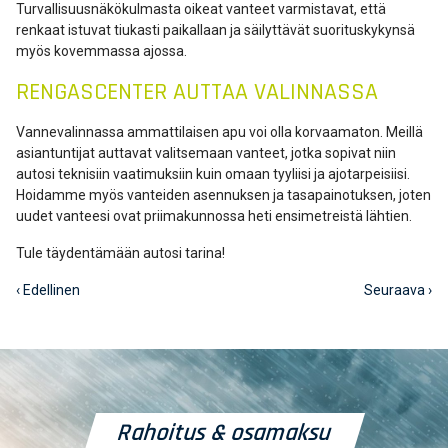
Turvallisuusnäkökulmasta oikeat vanteet varmistavat, että
renkaat istuvat tiukasti paikallaan ja säilyttävät suorituskykynsä
myös kovemmassa ajossa.
RENGASCENTER AUTTAA VALINNASSA
Vannevalinnassa ammattilaisen apu voi olla korvaamaton. Meillä
asiantuntijat auttavat valitsemaan vanteet, jotka sopivat niin
autosi teknisiin vaatimuksiin kuin omaan tyyliisi ja ajotarpeisiisi.
Hoidamme myös vanteiden asennuksen ja tasapainotuksen, joten
uudet vanteesi ovat priimakunnossa heti ensimetreistä lähtien.
Tule täydentämään autosi tarina!
‹ Edellinen
Seuraava ›
Rahoitus & osamaksu