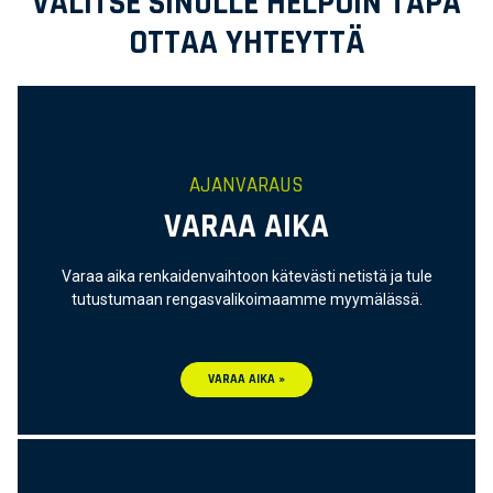
VALITSE SINULLE HELPOIN TAPA
OTTAA YHTEYTTÄ
AJANVARAUS
VARAA AIKA
Varaa aika renkaidenvaihtoon kätevästi netistä ja tule
tutustumaan rengasvalikoimaamme myymälässä.
VARAA AIKA »