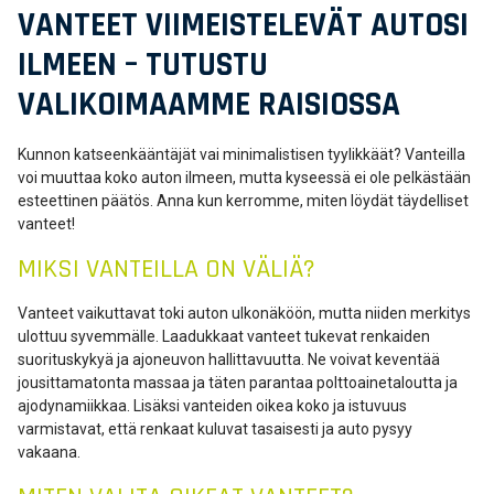
VANTEET VIIMEISTELEVÄT AUTOSI
ILMEEN – TUTUSTU
VALIKOIMAAMME RAISIOSSA
Kunnon katseenkääntäjät vai minimalistisen tyylikkäät? Vanteilla
voi muuttaa koko auton ilmeen, mutta kyseessä ei ole pelkästään
esteettinen päätös. Anna kun kerromme, miten löydät täydelliset
vanteet!
MIKSI VANTEILLA ON VÄLIÄ?
Vanteet vaikuttavat toki auton ulkonäköön, mutta niiden merkitys
ulottuu syvemmälle. Laadukkaat vanteet tukevat renkaiden
suorituskykyä ja ajoneuvon hallittavuutta. Ne voivat keventää
jousittamatonta massaa ja täten parantaa polttoainetaloutta ja
ajodynamiikkaa. Lisäksi vanteiden oikea koko ja istuvuus
varmistavat, että renkaat kuluvat tasaisesti ja auto pysyy
vakaana.