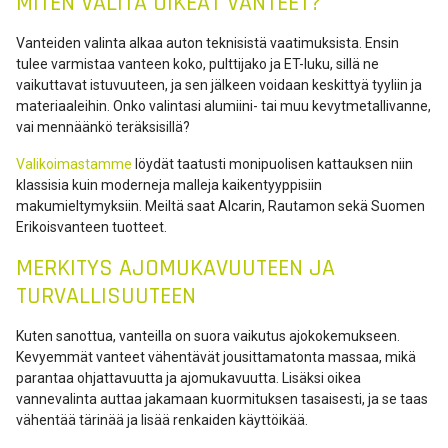
MITEN VALITA OIKEAT VANTEET?
Vanteiden valinta alkaa auton teknisistä vaatimuksista. Ensin
tulee varmistaa vanteen koko, pulttijako ja ET-luku, sillä ne
vaikuttavat istuvuuteen, ja sen jälkeen voidaan keskittyä tyyliin ja
materiaaleihin. Onko valintasi alumiini- tai muu kevytmetallivanne,
vai mennäänkö teräksisillä?
Valikoimastamme
löydät taatusti monipuolisen kattauksen niin
klassisia kuin moderneja malleja kaikentyyppisiin
makumieltymyksiin. Meiltä saat Alcarin, Rautamon sekä Suomen
Erikoisvanteen tuotteet.
MERKITYS AJOMUKAVUUTEEN JA
TURVALLISUUTEEN
Kuten sanottua, vanteilla on suora vaikutus ajokokemukseen.
Kevyemmät vanteet vähentävät jousittamatonta massaa, mikä
parantaa ohjattavuutta ja ajomukavuutta. Lisäksi oikea
vannevalinta auttaa jakamaan kuormituksen tasaisesti, ja se taas
vähentää tärinää ja lisää renkaiden käyttöikää.