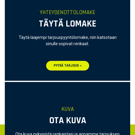
YHTEYDENOTTOLOMAKE
TÄYTÄ LOMAKE
Täytä laajempi tarjouspyyntölomake, niin katsotaan
sinulle sopivat renkaat.
PYYDÄ TARJOUS »
KUVA
OTA KUVA
Ota kuva nykyisistä renkaistasi ja annamme tarjouksen